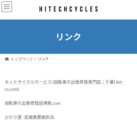
コ
ナ
ン
ビ
テ
ゲ
ン
ー
ツ
シ
へ
ョ
リンク
ス
ン
キ
に
ッ
移
プ
動
トップページ
リンク
キットサイクルサービス [自転車の出張修理専門店｜千葉] (kit-
cs.com)
自転車の出張修理店検索.com
ひかり堂 -足識食癒施術法-