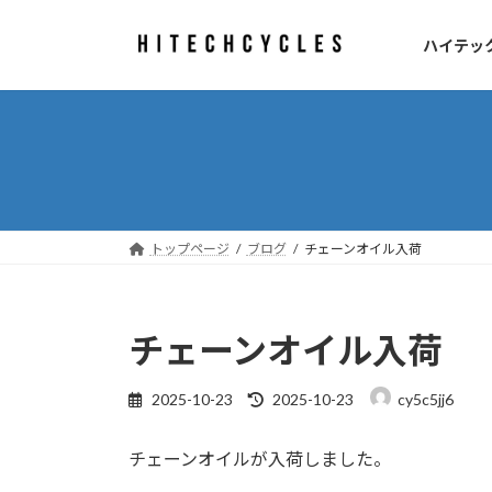
コ
ナ
ン
ビ
ハイテッ
テ
ゲ
ン
ー
ツ
シ
へ
ョ
ス
ン
キ
に
ッ
移
プ
動
トップページ
ブログ
チェーンオイル入荷
チェーンオイル入荷
最
2025-10-23
2025-10-23
cy5c5jj6
終
更
チェーンオイルが入荷しました。
新
日